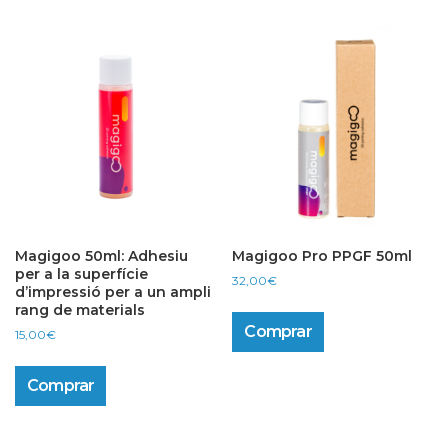
variants.
The
options
may
be
chosen
on
the
product
page
Magigoo 50ml: Adhesiu
Magigoo Pro PPGF 50ml
per a la superfície
32,00
€
d’impressió per a un ampli
rang de materials
Comprar
15,00
€
Comprar