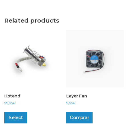
Related products
Hotend
Layer Fan
99,95
€
9,95
€
This
product
Select
Comprar
has
multiple