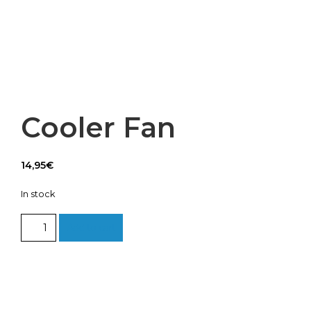
Cooler Fan
14,95
€
In stock
Cooler
Add to cart
Fan
quantity