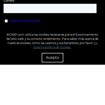
BCN3D.com utiliza las cookies necesarias para el funcionamiento
del sitio web y su correcto rendimiento. Para saber más acerca de
nuestras cookies, cómo las usamos y sus beneficios, por favor
lee
nuestra política de cookies.
.
R
Dist
Acepto
Fondo Europeo de Desarrollo Regional
Una Manera de hacer Europa
BCN3D en el marco del programa ICEX Next, ha contado con el apoyo de ICEX y con