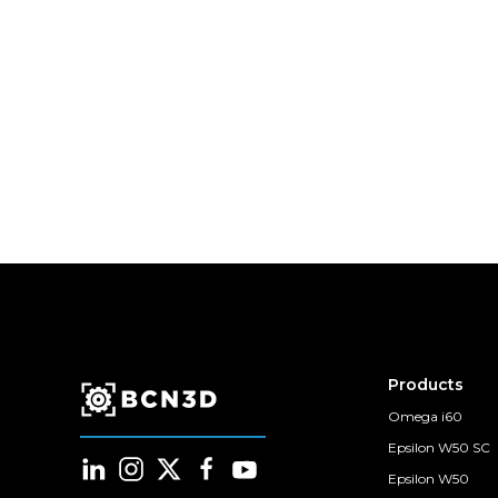
Products
Omega i60
Epsilon W50 SC
Epsilon W50