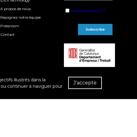
IDEX technology
A propos de nous
Rejoignez notre équipe
Pressroom
Contact
ctifs illustrés dans la
J'accepte
Rés
 ou continuer à naviguer pour
Rev
dém