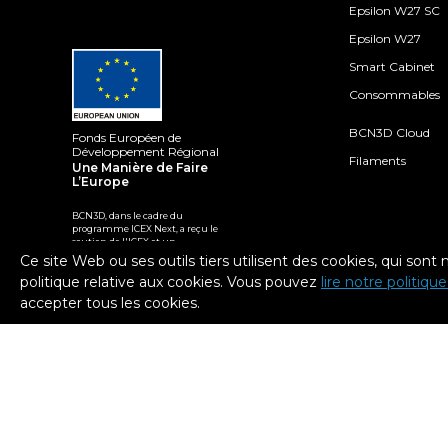
Epsilon W27 SC
Epsilon W27
Smart Cabinet
Consommables
BCN3D Cloud
Fonds Européen de
Développement Régional
Filaments
Une Manière de Faire
L’Europe
BCN3D, dans le cadre du
programme ICEX Next, a reçu le
soutien de l'ICEX et un
cofinancement du fonds européen
Ce site Web ou ses outils tiers utilisent des cookies, qui sont
FEDER. L'objectif de ce soutien est
politique relative aux cookies. Vous pouvez
lire notre politiqu
de contribuer au développement
international de l'entreprise et de
accepter tous les cookies.
son environnement.
2026. BCN3D Technologies, Inc. All Rights Reserved.