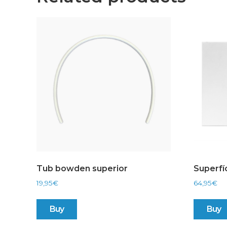
Tub bowden superior
Superfí
19,95
€
64,95
€
Buy
Buy