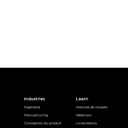
Industries
Learn
Ingénierie
Histoires de réussite
Manuacturing
Webinars
Conception du produit
Livres blancs