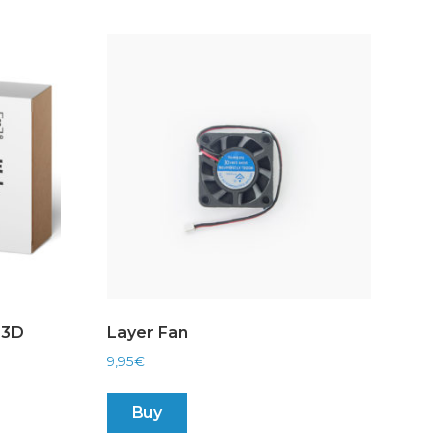
N3D
Layer Fan
9,95
€
Buy