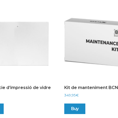
cie d’impressió de vidre
Kit de manteniment BC
349,95
€
Buy