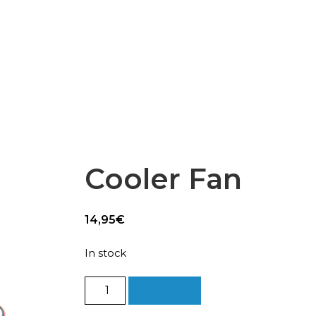
Epsilon Series
2,85mm Ø
rk
Standard
Technical
Composites
Cooler Fan
14,95
€
In stock
Cooler
Add to cart
Fan