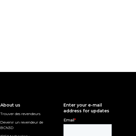
About us
Enter your e-mail
address for updates
Trouver des revendeurs
Devenir un revendeur de
BCN3D