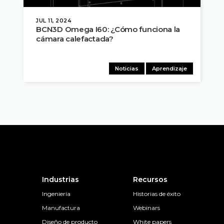
JUL 11, 2024
BCN3D Omega I60: ¿Cómo funciona la
cámara calefactada?
Noticias
Aprendizaje
Industrias
Recursos
Ingeniería
Historias de éxito
Manufactura
Webinars
Diseño de producto
White papers