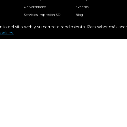
Universidades
Eventos
Servicios impresión 3D
Blog
Salud
nto del sitio web y su correcto rendimiento. Para saber más ace
Investigación
Soporte
cookies.
.
Arquitectura
Knowledge base
Escuelas
Academia
Freelancers
Contacto
Epsilon: Planes de soporte
Condiciones generales
Condiciones de c