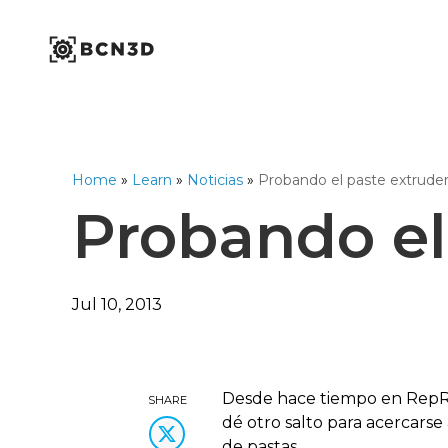
Skip
to
content
Industrial Series
Workbench Series
Omega Series
1,75mm Ø
Home
»
Learn
»
Noticias
»
Probando el paste extrude
Open Filament Netwo
Probando el
Jul 10, 2013
Desde hace tiempo en RepRa
SHARE
dé otro salto para acercars
de pastas.