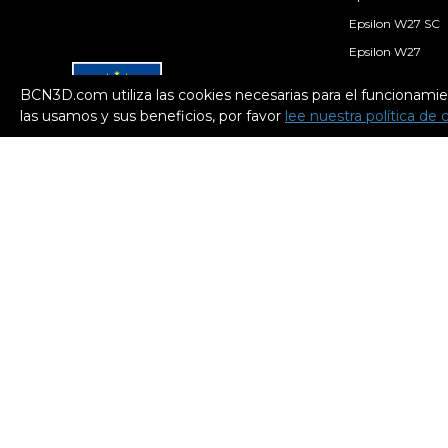
Epsilon W27 SC
Epsilon W27
Smart Cabinet
BCN3D.com utiliza las cookies necesarias para el funcionamie
Consumibles
las usamos y sus beneficios, por favor
lee nuestra política de 
Filamentos
Fondo Europeo de Desarrollo
Regional
Una Manera de hacer
Europa
BCN3D en el marco del programa
ICEX Next, ha contado con el apoyo
de ICEX y con la cofinanciación del
fondo europeo FEDER. La finalidad
de este apoyo es contribuir al
desarrollo internacional de la
empresa y de su entorno.
2026. BCN3D Technologies, Inc. Todos los derechos
reservados