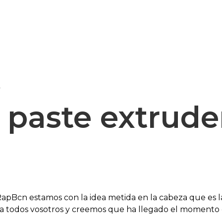
Epsilon Series
2,85mm Ø
r
rk
Standard
Technical
Composites
 paste extrude
pBcn estamos con la idea metida en la cabeza que es la
e a todos vosotros y creemos que ha llegado el momento 