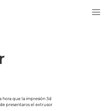
Peripherals
Metal
Open Filament Network
r
 hora que la impresión 3d
de presentaros el extrusor