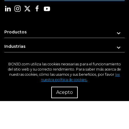
Productos
Industrias
Recursos
BCN3D.com utiliza las cookies necesarias para el funcionamiento
del sitio web y su correcto rendimiento. Para saber más acerca de
nuestras cookies, cómo las usamos y sus beneficios, por favor
lee
Soporte
nuestra política de cookies.
.
R
Dist
Sobre nosotros
Acepto
Introduce tu e-mail para recibir novedades