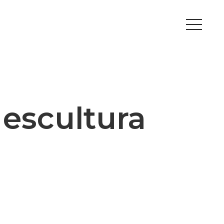
Peripherals
Metal
Open Filament Network
escultura