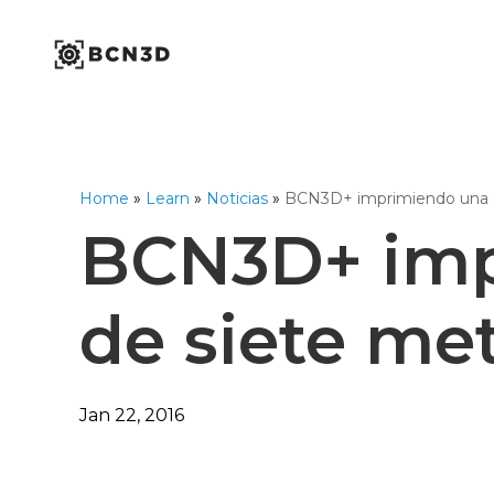
Skip
to
content
Industrial Series
Workbench Series
Omega Series
1,75mm Ø
Home
»
Learn
»
Noticias
»
BCN3D+ imprimiendo una e
Open Filament Netwo
BCN3D+ imp
de siete me
Jan 22, 2016