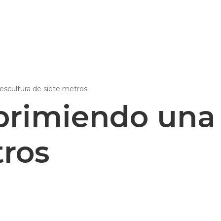
Epsilon Series
2,85mm Ø
scultura de siete metros
rk
Standard
Technical
Composites
rimiendo una 
tros