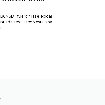
 BCN3D+ fueron las elegidas
inuada, resultando esta una
s.
r