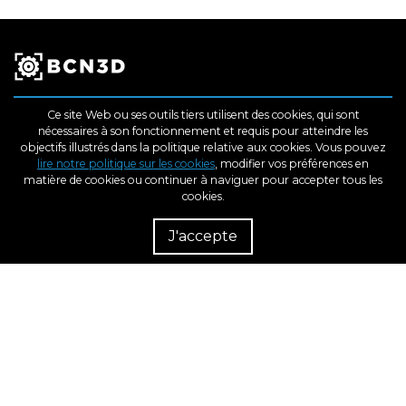
Ce site Web ou ses outils tiers utilisent des cookies, qui sont
nécessaires à son fonctionnement et requis pour atteindre les
objectifs illustrés dans la politique relative aux cookies. Vous pouvez
lire notre politique sur les cookies
, modifier vos préférences en
matière de cookies ou continuer à naviguer pour accepter tous les
Products
cookies.
Rés
Rev
J'accepte
dém
Industries
Learn
Support
About us