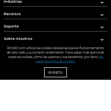
Industrias
Recursos
Soporte
Sobre nosotros
BCN3D.com utiliza las cookies necesarias para el funcionamiento
del sitio web y su correcto rendimiento. Para saber más acerca de
nuestras cookies, cómo las usamos y sus beneficios, por favor
lee
Introduce tu e-mail para recibir novedades
nuestra política de cookies.
.
R
Dist
Acepto