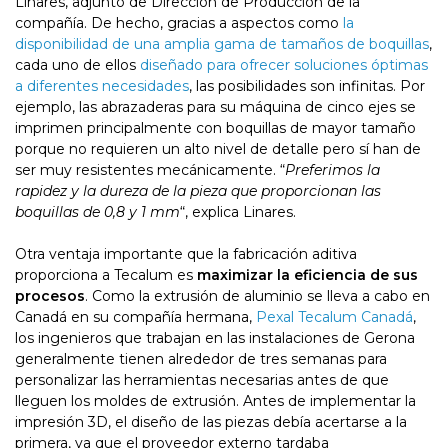
Linares, adjunto de Dirección de Producción de la
compañía. De hecho, gracias a aspectos como
la
disponibilidad de una amplia gama de tamaños de boquillas
,
cada uno de ellos
diseñado para ofrecer soluciones óptimas
a diferentes necesidades
, las posibilidades son infinitas. Por
ejemplo, las abrazaderas para su máquina de cinco ejes se
imprimen principalmente con boquillas de mayor tamaño
porque no requieren un alto nivel de detalle pero sí han de
ser muy resistentes mecánicamente. “
Preferimos la
rapidez y la dureza de la pieza que proporcionan las
boquillas de 0,8 y 1 mm
“, explica Linares.
Otra ventaja importante que la fabricación aditiva
proporciona a Tecalum es
maximizar la eficiencia de sus
procesos
. Como la extrusión de aluminio se lleva a cabo en
Canadá en su compañía hermana,
Pexal Tecalum Canadá
,
los ingenieros que trabajan en las instalaciones de Gerona
generalmente tienen alrededor de tres semanas para
personalizar las herramientas necesarias antes de que
lleguen los moldes de extrusión. Antes de implementar la
impresión 3D, el diseño de las piezas debía acertarse a la
primera, ya que el proveedor externo tardaba