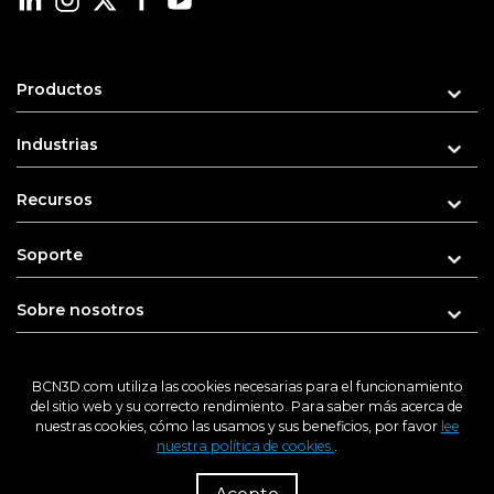
Productos
Industrias
Recursos
Soporte
Sobre nosotros
BCN3D.com utiliza las cookies necesarias para el funcionamiento
del sitio web y su correcto rendimiento. Para saber más acerca de
Introduce tu e-mail para recibir novedades
nuestras cookies, cómo las usamos y sus beneficios, por favor
lee
nuestra política de cookies.
.
R
Dist