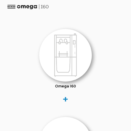
Omega I60
+