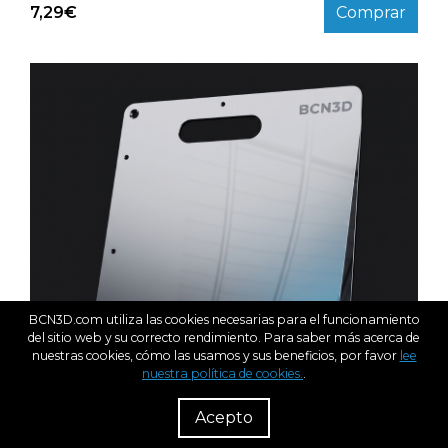
7,29
€
Comprar
BCN3D.com utiliza las cookies necesarias para el funcionamiento
del sitio web y su correcto rendimiento. Para saber más acerca de
nuestras cookies, cómo las usamos y sus beneficios, por favor
lee
nuestra política de cookies.
.
R
Dist
Acepto