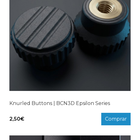
Knurled Buttons | BCN3D Epsilon Series
2,50
€
Comprar