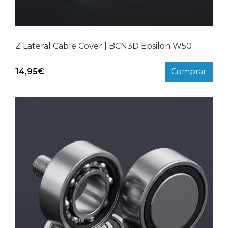
Z Lateral Cable Cover | BCN3D Epsilon W50
14,95
€
Comprar