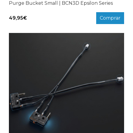
Purge Bucket Small | BCN3D Epsilon Series
49,95
€
Comprar