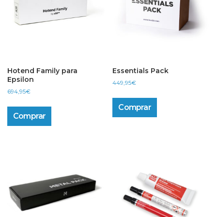
Hotend Family para
Essentials Pack
Epsilon
449,95
€
694,95
€
Comprar
Comprar