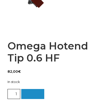
Omega Hotend
Tip 0.6 HF
82,00
€
In stock
Omega
Add to cart
Hotend
Tip
0.6