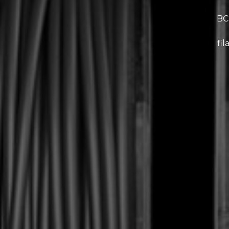
BCN
fi