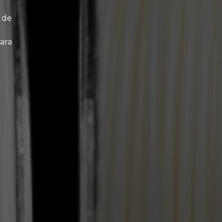
n de
ara