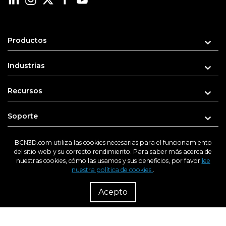
Productos
Industrias
Recursos
Soporte
Sobre nosotros
BCN3D.com utiliza las cookies necesarias para el funcionamiento
del sitio web y su correcto rendimiento. Para saber más acerca de
nuestras cookies, cómo las usamos y sus beneficios, por favor
lee
nuestra política de cookies.
.
R
Introduce tu e-mail para recibir novedades
Dist
Acepto