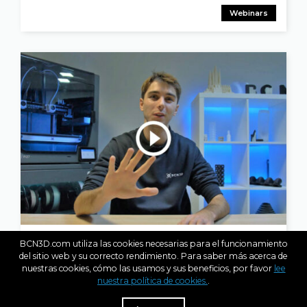
Webinars
JAN 2, 2023
BCN3D.com utiliza las cookies necesarias para el funcionamiento
BCN3D Explains: Cómo elegir una impresora 3D
del sitio web y su correcto rendimiento. Para saber más acerca de
(FFF)
nuestras cookies, cómo las usamos y sus beneficios, por favor
lee
nuestra política de cookies.
.
R
Dist