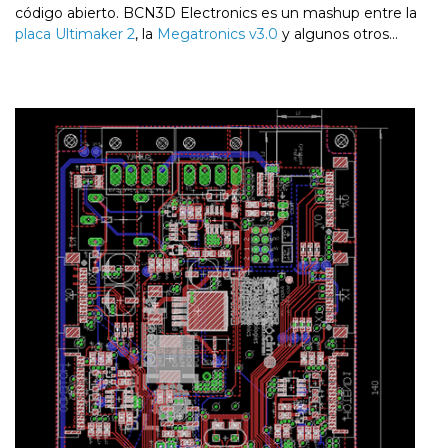
código abierto. BCN3D Electronics es un mashup entre la
placa Ultimaker 2
, la
Megatronics v3.0
y algunos otros…