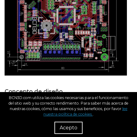
Concepto de diseño
BCN3D.com utiliza las cookies necesarias para el funcionamiento
del sitio web y su correcto rendimiento. Para saber más acerca de
La electrónica de BCN3D está pensada para ser modular y
nuestras cookies, cómo las usamos y sus beneficios, por favor
lee
personalizada en nuestra impresora BCN3D Sigma 3D y por
nuestra política de cookies.
.
eso tomamos algunas decisiones de diseño.
R
Dist
Acepto
Los controladores de paso fuera de la placa base. Como
los conductores generan mucho calor, los hemos