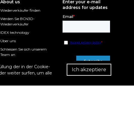
About us
Enter your e-mail
address for updates
Wiederverkäufer finden
Werden Sie BCN3D-
Wiederverkäufer
IDEX technology
Über uns
Schliessen Sie sich unserem
Team an
Pressroom
llung der in der Cookie-
Ich akzeptiere
Kontaktieren Sie uns
er weiter surfen, um alle
Wiede
b