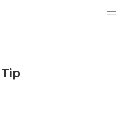
Peripherals
Metal
Open Filament Network
Tip