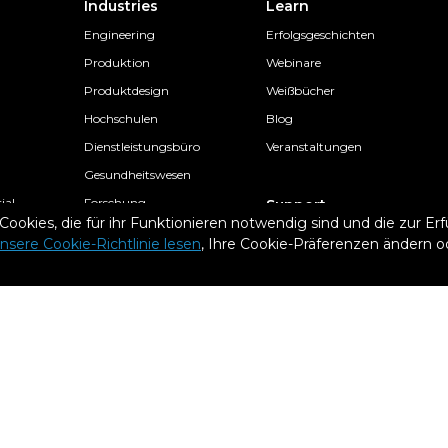
Industries
Learn
Engineering
Erfolgsgeschichten
Produktion
Webinare
Produktdesign
Weißbücher
Hochschulen
Blog
Dienstleistungsbüro
Veranstaltungen
Gesundheitswesen
ial
Forschung
Support
okies, die für ihr Funktionieren notwendig sind und die zur Erfü
Architektur
Knowledge Base
nsere Cookie-Richtlinie lesen
, Ihre Cookie-Präferenzen ändern od
Schulen
Academy
Einzelfachmann
Contact
Epsilon-Supportpläne