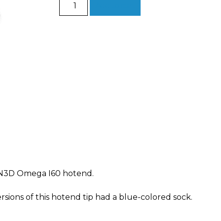
Omega
Add to cart
Hotend
Tip
0.6
HR
quantity
CN3D Omega I60 hotend.
rsions of this hotend tip had a blue-colored sock.