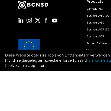
Products
Omega I60
Epsilon W50 SC
Epsilon W50
Epsilon W27 SC
Epsilon W27
Smart Cabinet
Verbrauchsmater
Diese Website oder ihre Tools von Drittanbietern verwenden Co
BCN3D Cloud
Richtlinie dargelegten Zwecke erforderlich sind.
Sie können u
Europäischer Fonds Für
Regionale Entwicklung
Cookies zu akzeptieren.
Filamente
Ein Weg Für Europa
BCN3D wurde im Rahmen des
Programms ICEX Next von ICEX
unterstützt und aus dem
europäischen EFRE-Fonds
kofinanziert. Ziel dieser
Unterstützung ist es, zur
internationalen Entwicklung des
Unternehmens und seines Umfelds
beizutragen.