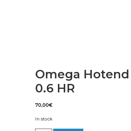
Epsilon Series
2,85mm Ø
rk
Standard
Technical
Composites
Omega Hotend 
0.6 HR
70,00
€
In stock