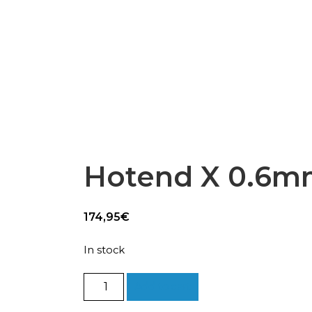
Epsilon Series
2,85mm Ø
rk
Standard
Technical
Composites
Hotend X 0.6
174,95
€
In stock
Hotend
Add to cart
X