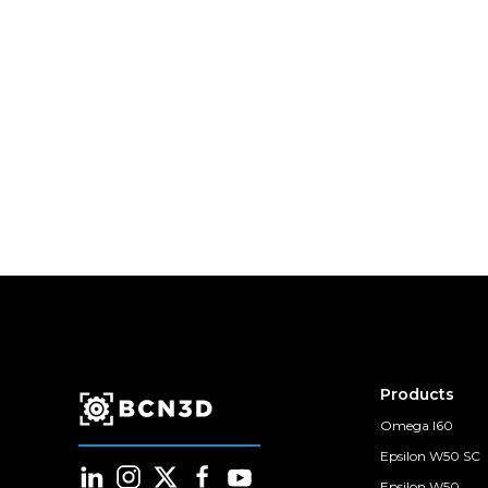
Products
Omega I60
Epsilon W50 SC
Epsilon W50