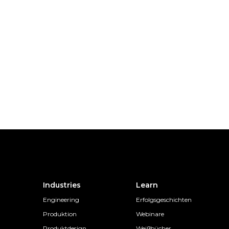
Industries
Learn
Engineering
Erfolgsgeschichten
Produktion
Webinare
Produktdesign
Weißbücher