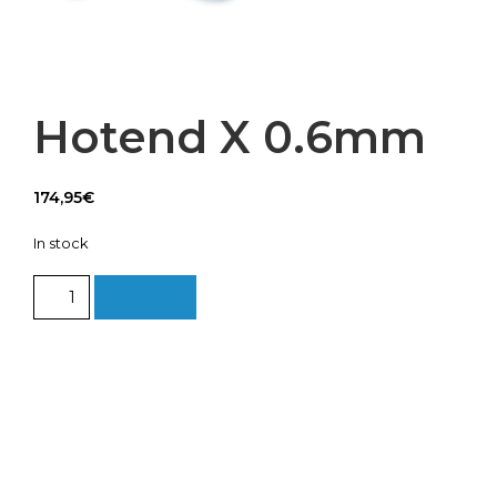
Hotend X 0.6mm
174,95
€
In stock
Hotend
Add to cart
X
0.6mm
quantity