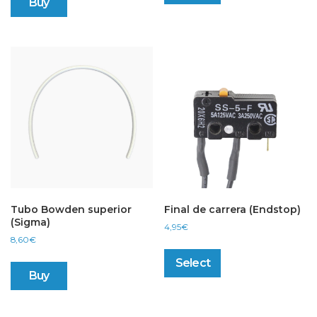
Buy
Tubo Bowden superior
Final de carrera (Endstop)
(Sigma)
4,95
€
8,60
€
This
product
Select
has
Buy
multiple
variants.