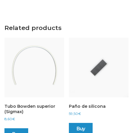
Related products
Tubo Bowden superior
Paño de silicona
(Sigmax)
59,50
€
8,60
€
Buy