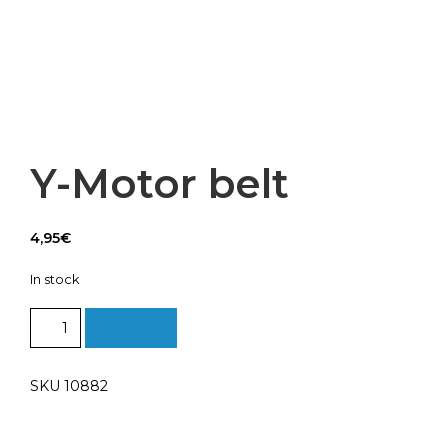
Y-Motor belt
4,95
€
In stock
Y-
Add to cart
Motor
belt
quantity
SKU 10882