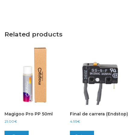
Related products
Magigoo Pro PP 50ml
Final de carrera (Endstop)
21,00
€
4,95
€
This
product