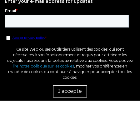
Enter your e-mail address for updates
Ce site Web ou ses outils tiers utilisent des cookies, qui sont
nécessaires à son fonctionnement et requis pour atteindre les
objectifs illustrés dans la politique relative aux cookies. Vous pouvez
lire notre politique sur les cookies
, modifier vos préférences en
matière de cookies ou continuer à naviguer pour accepter tous les
cookies.
Rés
Rev
J'accepte
dém
Fonds Européen de Développement Régional
Une Manière de Faire L’Europe