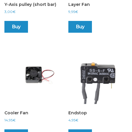
Y-Axis pulley (short bar)
Layer Fan
3,00
€
9,95
€
Buy
Buy
Cooler Fan
Endstop
14,95
€
4,95
€
This