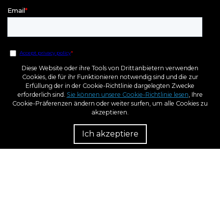
Diese Website oder ihre Tools von Drittanbietern verwenden
Cookies, die für ihr Funktionieren notwendig sind und die zur
Erfüllung der in der Cookie-Richtlinie dargelegten Zwecke
erforderlich sind.
Sie können unsere Cookie-Richtlinie lesen
, Ihre
Cookie-Präferenzen ändern oder weiter surfen, um alle Cookies zu
akzeptieren.
Wiede
Ich akzeptiere
b
Europäischer Fonds Für Regionale Entwicklung
Ein Weg Für Europa