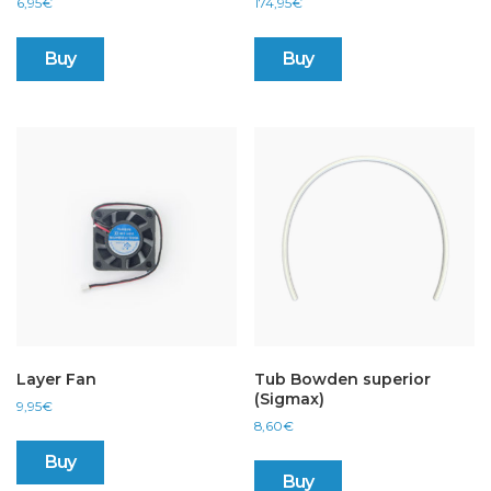
6,95
€
174,95
€
Buy
Buy
Layer Fan
Tub Bowden superior
(Sigmax)
9,95
€
8,60
€
Buy
Buy