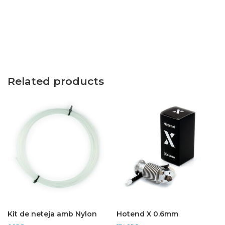
bar)
quantity
Related products
Kit de neteja amb Nylon
Hotend X 0.6mm