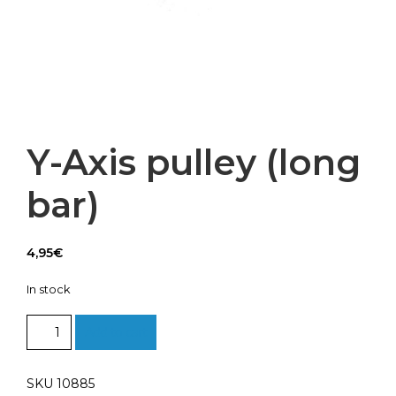
Y-Axis pulley (long
bar)
4,95
€
In stock
Y-
Add to cart
Axis
pulley
(long
SKU 10885