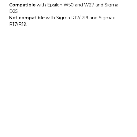
L
Compatible
with Epsilon W50 and W27 and Sigma
|
D25.
BCN3D
Not compatible
with Sigma R17/R19 and Sigmax
quantity
R17/R19.