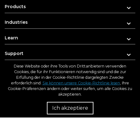
Products
Industries
Learn
Support
Diese Website oder ihre Tools von Drittanbietern verwenden
About us
Cookies, die für ihr Funktionieren notwendig sind und die zur
Erfüllung der in der Cookie-Richtlinie dargelegten Zwecke
erforderlich sind.
Sie können unsere Cookie-Richtlinie lesen
, Ihre
Cookie-Präferenzen ändern oder weiter surfen, um alle Cookies zu
akzeptieren.
Enter your e-mail address for updates
Wiede
Ich akzeptiere
b