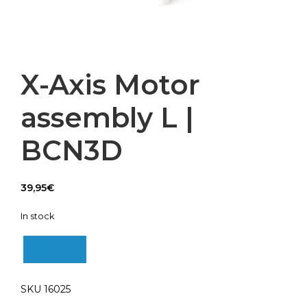
X-Axis Motor
assembly L |
BCN3D
39,95
€
In stock
Add to cart
X-
Axis
Motor
SKU
16025
assembly