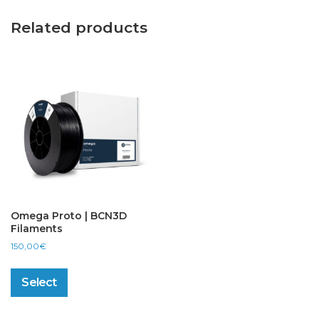
Related products
Omega Proto | BCN3D
Filaments
150,00
€
This
product
Select
has
multiple