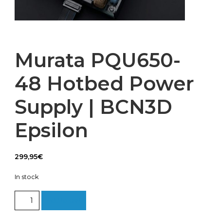
Murata PQU650-
48 Hotbed Power
Supply | BCN3D
Epsilon
299,95
€
In stock
Murata
Add to cart
PQU650-
48