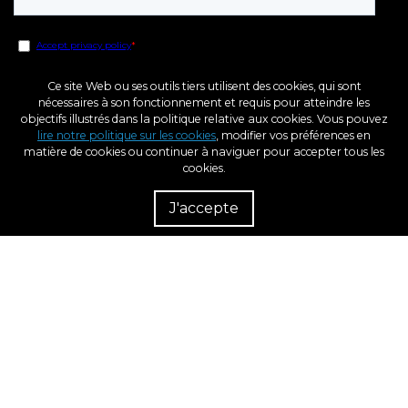
Ce site Web ou ses outils tiers utilisent des cookies, qui sont
nécessaires à son fonctionnement et requis pour atteindre les
objectifs illustrés dans la politique relative aux cookies. Vous pouvez
lire notre politique sur les cookies
, modifier vos préférences en
matière de cookies ou continuer à naviguer pour accepter tous les
cookies.
Rés
Rev
J'accepte
dém
Fonds Européen de Développement Régional
Une Manière de Faire L’Europe
BCN3D, dans le cadre du programme ICEX Next, a reçu le soutien de l'ICEX et un
cofinancement du fonds européen FEDER. L'objectif de ce soutien est de
contribuer au développement international de l'entreprise et de son
environnement.