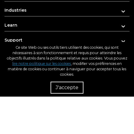
Industries
Learn
Support
Ce site Web ou ses outils tiers utilisent des cookies, qui sont
nécessaires à son fonctionnement et requis pour atteindre les
About us
objectifs illustrés dans la politique relative aux cookies. Vous pouvez
lire notre politique sur les cookies
, modifier vos préférences en
matière de cookies ou continuer à naviguer pour accepter tous les
cookies.
Rés
Enter your e-mail address for updates
Rev
J'accepte
dém