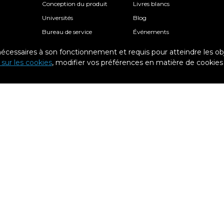
Conception du produit
Livres blancs
Universités
Blog
Bureau de service
Événements
Soins de santé
 nécessaires à son fonctionnement et requis pour atteindre les obje
Recherche
Support
e sur les cookies
, modifier vos préférences en matière de cookies
Architecture
Knowledge base
Écoles
Academy
Particuliers professionnels
Contact
Epsilon: Plans de support