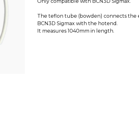
Only compatible with BCN3D Sigmax.
The teflon tube (bowden) connects the 
BCN3D Sigmax with the hotend.
It measures 1040mm in length.