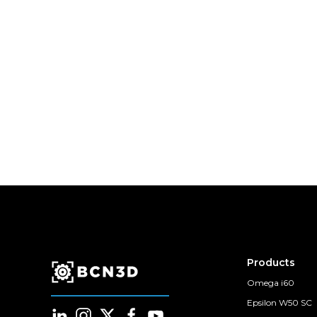
Products
Omega i60
Epsilon W50 SC