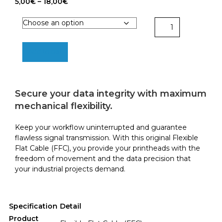
Price
5,00
€
–
18,00
€
range:
5,00€
FFC
through
(Flexible
18,00€
Flat
Add to cart
Cable)
|
BCN3D
Sigma
Secure your data integrity with maximum
quantity
mechanical flexibility.
Keep your workflow uninterrupted and guarantee
flawless signal transmission. With this original Flexible
Flat Cable (FFC), you provide your printheads with the
freedom of movement and the data precision that
your industrial projects demand.
Specification
Detail
Product