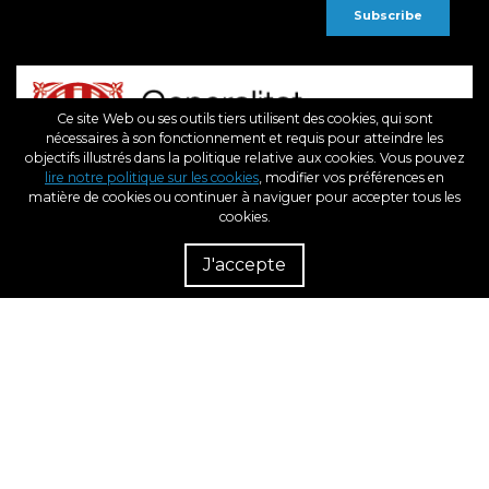
Ce site Web ou ses outils tiers utilisent des cookies, qui sont
nécessaires à son fonctionnement et requis pour atteindre les
objectifs illustrés dans la politique relative aux cookies. Vous pouvez
lire notre politique sur les cookies
, modifier vos préférences en
matière de cookies ou continuer à naviguer pour accepter tous les
cookies.
Rés
Rev
J'accepte
dém
Fonds Européen de Développement Régional
Une Manière de Faire L’Europe
BCN3D, dans le cadre du programme ICEX Next, a reçu le soutien de l'ICEX et un
cofinancement du fonds européen FEDER. L'objectif de ce soutien est de
contribuer au développement international de l'entreprise et de son
environnement.
2026. BCN3D Technologies, Inc.
All Rights Reserved.