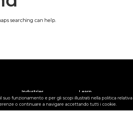
nd
haps searching can help.
Industries
Learn
l suo funzionamento e per gli scopi illustrati nella politica relativ
Ingegneria
Storie di successo
erenze o continuare a navigare accettando tutti i cookie.
Industria manufatturiera
Webinar
Design del prodotto
White papers
Università
Blog