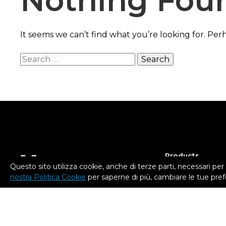
Nothing Fou
It seems we can’t find what you’re looking for. Per
Search
for:
Products
Questo sito utilizza cookie, anche di terze parti, necessari per i
Omega I60
nostra Politica Cookie
per saperne di più, cambiare le tue pref
Epsilon W50 SC
Epsilon W50
Epsilon W27 SC